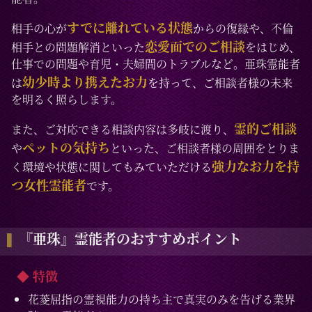
すでに離れている状態
相手の心が
からの復縁や、不倫
恋愛面でのご相談
相手との問題解消といった
をはじめ、
仕事での問題や育児・夫婦間のトラブルなど。亜珠霊能者
幼少時より携えたお力
は
を持って、ご相談者様の未来
を明るく照らします。
霊的ご相談
また、ご対応できる相談内容は多岐に渡り、
ペットの気持ち
や
といった、ご相談者様の周囲をとりま
強力なお力を持
く環境や状態に関してもみていただける
つ女性霊能者
です。
『亜珠』霊能者のおすすめポイント
◆ 特徴
花菱屈指の霊視能力の持ち主で真実のみを告げる業界