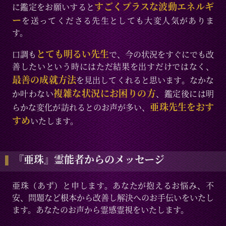
すごくプラスな波動エネルギ
に鑑定をお願いすると
ー
を送ってくださる先生としても大変人気がありま
す。
とても明るい先生
口調も
で、今の状況をすぐにでも改
善したいという時にはただ結果を出すだけではなく、
最善の成就方法
を見出してくれると思います。なかな
複雑な状況にお困りの方
か叶わない
、鑑定後には明
亜珠先生をおす
らかな変化が訪れるとのお声が多い、
すめ
いたします。
『亜珠』霊能者からのメッセージ
亜珠（あず）と申します。あなたが抱えるお悩み、不
安、問題など根本から改善し解決へのお手伝いをいたし
ます。あなたのお声から霊感霊視をいたします。