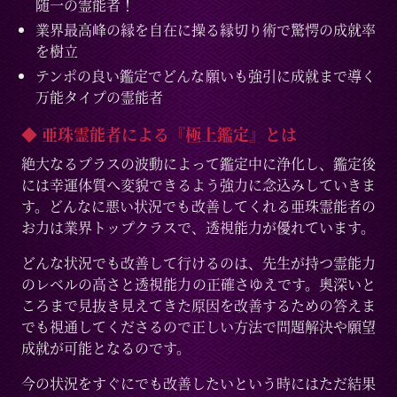
随一の霊能者！
業界最高峰の縁を自在に操る縁切り術で驚愕の成就率
を樹立
テンポの良い鑑定でどんな願いも強引に成就まで導く
万能タイプの霊能者
◆ 亜珠霊能者による『極上鑑定』とは
絶大なるプラスの波動によって鑑定中に浄化し、鑑定後
には幸運体質へ変貌できるよう強力に念込みしていきま
す。どんなに悪い状況でも改善してくれる亜珠霊能者の
お力は業界トップクラスで、透視能力が優れています。
どんな状況でも改善して行けるのは、先生が持つ霊能力
のレベルの高さと透視能力の正確さゆえです。奥深いと
ころまで見抜き見えてきた原因を改善するための答えま
でも視通してくださるので正しい方法で問題解決や願望
成就が可能となるのです。
今の状況をすぐにでも改善したいという時にはただ結果