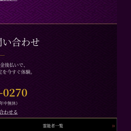
問い合わせ
金後払いで、
定を今すぐ体験。
-0270
（年中無休）
合わせる
霊能者一覧