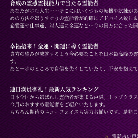
脅威の霊感霊視能力で当たる霊能者
あなたが歩む人生……そこにはいくつもの転機や試練があ
めの方法を選りすぐりの霊能者が的確にアドバイス致しま
恋愛運や仕事運、対人運に金運など…今の貴方に合った開
幸福招来！金運・開運に導く霊能者
貴方の望みが成就するよう今必要なことを日本最高峰の霊
す。
あと一歩のところで自信を失くしていたり、不安を抱えて
願いをここできっちり叶えましょう。
連日満員御礼！最新人気ランキング
日本全国から選ばれし霊能者が集まる戸隠。トップクラス
今月のおすすめ霊能者をご紹介いたします。
もちろん期待のニューフェイスも実力者揃いです。是非ご
電話占い戸