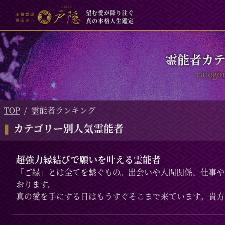
望む愛が降り注ぐ
真の本格人生鑑定
霊能者カテ
catego
TOP
霊能者ランキング
カテゴリー別人気霊能者
超強力縁結びで願いを叶える霊能者
「ご縁」とは全てを繋ぐもの。出会いや人間関係、仕事や
おります。
真の愛を手にする日はもうすぐそこまで来ています。貴方
りすぐりの霊能者がお導き致します。