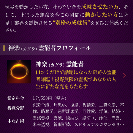
成就させたい方
現実を動かしたい方、叶わない恋を
、そ
動かしたい方
して、止まった運命を今この瞬間に
は必
“別格の成就術”
見！業界を震撼させる
をぜひご体感くだ
さい。
神楽
霊能者プロフィール
(カグラ)
神楽
霊能者
(カグラ)
口コミだけで話題になった奇跡の霊能
者降臨！視野無限の霊視であなたの人
生に新たな光をもたらす
鑑定料金
1分/550円（税込）
恋愛全般、片思い、復縁、復活愛、二股恋愛、不
得意分野
倫、略奪愛、遠距離恋愛、同性愛、浮気、結婚、
離婚、夫婦問題、家庭/家族問題、親子、育児、教
霊感霊視、霊聴、縁結び、縁切り、浄化、浄霊、
主な占術
育、介護、引っ越し、仕事全般、適職、経営、進
未来透視、祈願祈祷、スピチュアルカウンセリン
路、人間関係、相性、ママ友、相手の気持ち、人
グ、波動修正、思念伝達、引き寄せ、チャクラ、