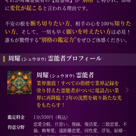
変化が起こる
に
と言われる理由です。
断ち切りたい方
知りた
不安の根を
、相手の心を100％
い方
願いを叶えたい方
、そして、一刻も早く
は必見！
“別格の鑑定力”
誰もが驚愕する
をぜひご体感ください。
周耀
霊能者プロフィール
(シュウヨウ)
周耀
霊能者
(シュウヨウ)
業界激震！すべての指標で業界記録を
塗り替えた霊能者がついに電話占い業
界に再降臨！2年の沈黙を破り新たな光
をもたらす！
鑑定料金
1分/550円（税込）
恋愛全般、片思い、復縁、復活愛、二股恋愛、不
得意分野
倫、略奪愛、遠距離恋愛、同性愛、浮気、結婚、