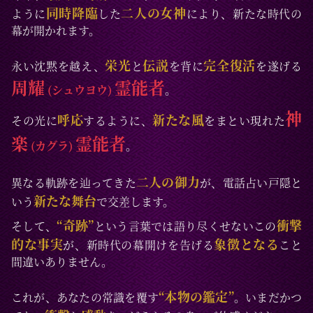
同時降臨
二人の女神
ように
した
により、新たな時代の
幕が開かれます。
栄光
伝説
完全復活
永い沈黙を越え、
と
を背に
を遂げる
周耀
霊能者
(シュウヨウ)
。
神
呼応
新たな風
その光に
するように、
をまとい現れた
楽
霊能者
(カグラ)
。
二人の御力
異なる軌跡を辿ってきた
が、電話占い戸隠と
新たな舞台
いう
で交差します。
“奇跡”
衝撃
そして、
という言葉では語り尽くせないこの
的な事実
象徴となる
が、新時代の幕開けを告げる
こと
間違いありません。
“本物の鑑定”
これが、あなたの常識を覆す
。いまだかつ