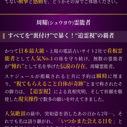
衝撃
感動
てない
と
を、どうかその身でご体感ください。
周耀
霊能者
(シュウヨウ)
すべてを“裏付け”で暴く！“追霊視”の覇者
日本最大級
看板霊
かつて
・上場の電話占いサイト2社で
能者
人気No.1
として
の座を守り続け、無数の霊能者
“憧れ”
伝説の存在
が
として名を挙げた
、周耀霊能者。
瞬時
スケジュールが掲載されると共に予約は
に埋ま
“視てもらえること自体が奇跡”
り、
とまで称されたそ
【追霊視】
の御力は、
による真相究明、そして祈願を駆
現実操作
使した
で数多の願いを叶えてきました。
人気絶頂
の最中、突如姿を消したあの日から2年…。そ
「いつかまた会える日を」
れでも名は語り継がれ、
と