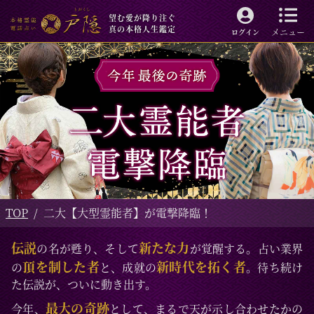
望む愛が降り注ぐ
真の本格人生鑑定
メニュー
ログイン
TOP
二大【大型霊能者】が電撃降臨！
伝説
新たな力
の名が甦り、そして
が覚醒する。占い業界
頂を制した者
新時代を拓く者
の
と、成就の
。待ち続け
た伝説が、ついに動き出す。
最大の奇跡
今年、
として、まるで天が示し合わせたかの