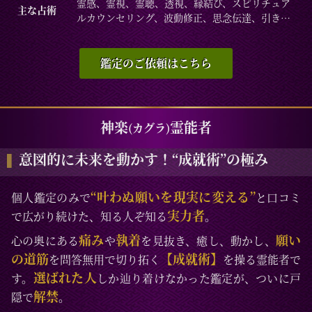
離婚、夫婦問題、家庭/家族問題、親子、育児、教
霊感、霊視、霊聴、透視、縁結び、スピリチュア
主な占術
育、介護、引っ越し、仕事全般、適職、経営、進
ルカウンセリング、波動修正、思念伝達、引き寄
路、人間関係、相性、ママ友、相手の気持ち、人
せ、ヒーリング、レイキ、霊障、供養、交信、故
生相談、開運、運勢、健康、金銭、動物、失せ
人との対話、ペットとの対話、異次元へのワープ
物、故人、心霊相談など/家族問題、親子、育児、
など
鑑定のご依頼はこちら
教育、介護、引っ越し、仕事全般、適職、進路、
人間関係、相性、ママ友、相手の気持ち、人生相
談、開運、運勢、健康、金銭、動物、失せ物、故
人など
神楽
霊能者
(カグラ)
意図的に未来を動かす！“成就術”の極み
“叶わぬ願いを現実に変える”
個人鑑定のみで
と口コミ
実力者
で広がり続けた、知る人ぞ知る
。
痛み
執着
願い
心の奥にある
や
を見抜き、癒し、動かし、
の道筋
【成就術】
を問答無用で切り拓く
を操る霊能者で
選ばれた人
す。
しか辿り着けなかった鑑定が、ついに戸
解禁
隠で
。