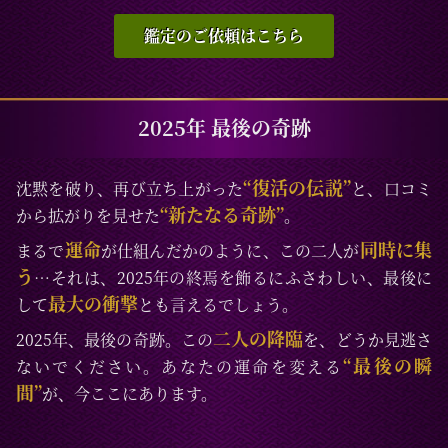
生相談、開運、運勢、健康、金銭、動物、失せ
チャネリング、ヒーリング、オーラ、自動書記、
物、故人、心霊相談など
前世/過去世、守護霊対話、霊障除去、先祖供養、
鑑定のご依頼はこちら
過去世供養、死者との対話、高次との交信、アニ
マルコミュニケーション、呪術、魂入/魂抜、特殊
占術、命名/改名、特殊念波、霊符など
2025年 最後の奇跡
“復活の伝説”
沈黙を破り、再び立ち上がった
と、口コミ
“新たなる奇跡”
から拡がりを見せた
。
運命
同時に集
まるで
が仕組んだかのように、この二人が
う
…それは、2025年の終焉を飾るにふさわしい、最後に
最大の衝撃
して
とも言えるでしょう。
二人の降臨
2025年、最後の奇跡。この
を、どうか見逃さ
“最後の瞬
ないでください。あなたの運命を変える
間”
が、今ここにあります。