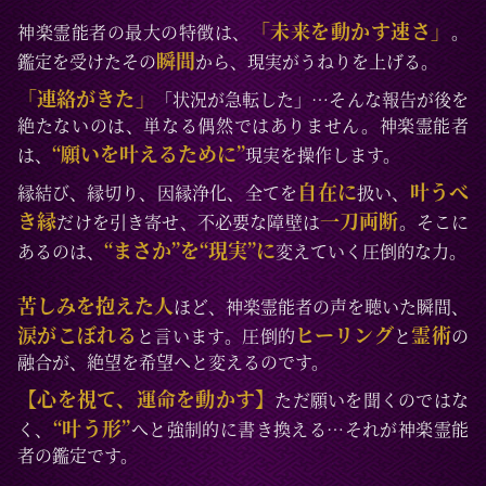
「未来を動かす速さ」
神楽霊能者の最大の特徴は、
。
瞬間
鑑定を受けたその
から、現実がうねりを上げる。
「連絡がきた」
「状況が急転した」…そんな報告が後を
絶たないのは、単なる偶然ではありません。神楽霊能者
“願いを叶えるために”
は、
現実を操作します。
自在に
叶うべ
縁結び、縁切り、因縁浄化、全てを
扱い、
き縁
一刀両断
だけを引き寄せ、不必要な障壁は
。そこに
“まさか”を“現実”に
あるのは、
変えていく圧倒的な力。
苦しみを抱えた人
ほど、神楽霊能者の声を聴いた瞬間、
涙がこぼれる
ヒーリング
霊術
と言います。圧倒的
と
の
融合が、絶望を希望へと変えるのです。
【心を視て、運命を動かす】
ただ願いを聞くのではな
“叶う形”
く、
へと強制的に書き換える…それが神楽霊能
者の鑑定です。