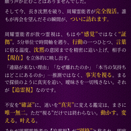
願う声が止むことはありませんでした。
完全復活
そして今、長き沈黙を破り、周耀霊能者が
。誰
ついに訪れます。
もが再会を望んだその瞬間が、
“感覚”
“証
周耀霊能者が放つ霊視は、もはや
ではなく
拠”
行動
言葉
。5分単位で時間軸を遡り、
の一つひとつ、
沈黙
に宿る温度、
の意図までを精密に追い上げ、相手の
【現在】
を立体的に映し出す。
「連絡が来ない理由」「なぜ離れたのか」「本当の気持ち
事実を視る
はどこにあるのか」…推測ではなく、
。まる
で探偵のように真実を追い、曖昧さを一切残さない。それ
【追霊視】
が
なのです。
“確証”
“真実”
不安を
に、迷いを
に変える鑑定は、まさに
唯一無二
動かす
変
。ただ“視る”だけでは終わらない。
。
える
叶える
。
。
“別格”
それが周耀霊能者の【追霊視】が
と称され、即座