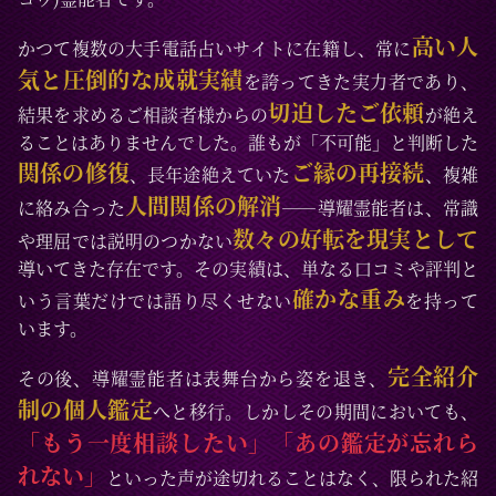
高い人
かつて複数の大手電話占いサイトに在籍し、常に
気と圧倒的な成就実績
を誇ってきた実力者であり、
切迫したご依頼
結果を求めるご相談者様からの
が絶え
ることはありませんでした。誰もが「不可能」と判断した
関係の修復
ご縁の再接続
、長年途絶えていた
、複雑
人間関係の解消
に絡み合った
――導耀霊能者は、常識
数々の好転を現実として
や理屈では説明のつかない
導いてきた存在です。その実績は、単なる口コミや評判と
確かな重み
いう言葉だけでは語り尽くせない
を持って
います。
完全紹介
その後、導耀霊能者は表舞台から姿を退き、
制の個人鑑定
へと移行。しかしその期間においても、
「もう一度相談したい」「あの鑑定が忘れら
れない」
といった声が途切れることはなく、限られた紹