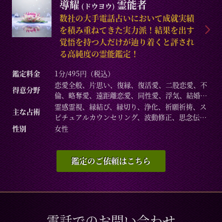
導耀
霊能者
(ドウヨウ)
数社の大手電話占いにおいて成就実績
を積み重ねてきた実力派！結果を出す
覚悟を持つ人だけが辿り着くと評され
る高純度の霊能鑑定！
鑑定料金
1分/495円（税込）
恋愛全般、片思い、復縁、復活愛、二股恋愛、不
得意分野
倫、略奪愛、遠距離恋愛、同性愛、浮気、結婚、
離婚、夫婦問題、家庭/家族問題、親子、育児、教
霊感霊視、縁結び、縁切り、浄化、祈願祈祷、ス
主な占術
育、介護、引っ越し、仕事全般、適職、経営、進
ピチュアルカウンセリング、波動修正、思念伝
路、人間関係、相性、ママ友、相手の気持ち、人
達、引き寄せ、チャクラ、チャネリング、ヒーリ
性別
女性
生相談、開運、運勢、健康、金銭、動物、故人な
ング、オーラ、守護霊対話、死者との対話、高次
ど
との交信、命名/改名など
鑑定のご依頼はこちら
電話でのお問い合わせ