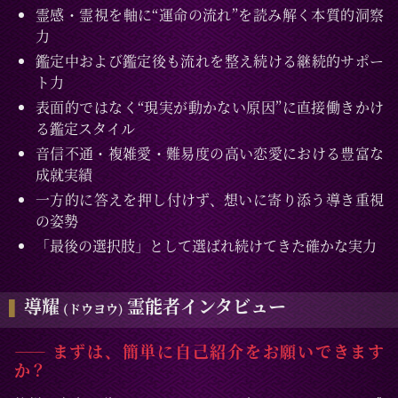
霊感・霊視を軸に“運命の流れ”を読み解く本質的洞察
力
鑑定中および鑑定後も流れを整え続ける継続的サポー
ト力
表面的ではなく“現実が動かない原因”に直接働きかけ
る鑑定スタイル
音信不通・複雑愛・難易度の高い恋愛における豊富な
成就実績
一方的に答えを押し付けず、想いに寄り添う導き重視
の姿勢
「最後の選択肢」として選ばれ続けてきた確かな実力
導耀
霊能者インタビュー
(ドウヨウ)
―― まずは、簡単に自己紹介をお願いできます
か？