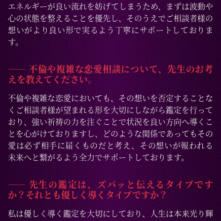
エネルギーが良い流れを妨げてしまうため、まずは波動や
心の状態を整えることを優先し、そのうえでご相談者様の
想いがより良い形で実るよう丁寧にサポートしておりま
す。
―― 不倫や複雑な恋愛相談について、先生のお考
えを教えてください。
不倫や複雑な恋愛においても、その想いを否定することな
くご相談者様が望まれる形を大切にしながら鑑定を行って
おり、強い祈祷の力を注ぐことで状況を良い方向へ導くこ
とを心がけておりますし、どのような関係であってもその
愛は必ず相手に届くものだと考え、その想いが報われる
未来へと繋がるよう全力でサポートしております。
―― 先生の鑑定は、ズバッと伝えるタイプです
か？それとも優しく導くタイプですか？
私は優しく導く鑑定を大切にしており、人生は本来光り輝