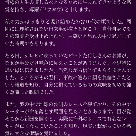
皆様の人生の道しるべとなるために生まれてきたような感
覚を持ち、導耀 (ドウヨウ) と申します。
私の力がはっきりと現れ始めたのは10代の頃でした。周
囲には理解されない出来事が次々と起こり、自分自身でも
その感覚を受け止めきれず、戸惑いと恐れの中で過ごして
いた時期でもあります。
ある日、テレビに映っていたビートたけしさんのお顔が、
なぜか半分だけ緑色に見えたことがありました。不思議に
思い母に伝えましたが、当然ながら信じてもらえませんで
した。ところがその翌日、事故に遭われ顔を負傷されたと
いう報道を知り、自分に視えているものの意味を初めて強
く意識した瞬間でした。
また、夢の中で地球の裏側のレースを観ており、その中で
レーサーが命を落とす場面を見たことがあります。目が覚
めてから新聞を開くと、実際に海外のレースで有名なレー
サーが亡くなっていたことを知り、現実と繋がっている感
覚に大きな衝撃を受けました。