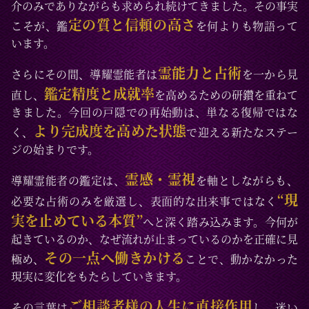
介のみでありながらも求められ続けてきました。その事実
定の質と信頼の高さ
こそが、鑑
を何よりも物語って
います。
霊能力と占術
さらにその間、導耀霊能者は
を一から見
鑑定精度と成就率
直し、
を高めるための研鑽を重ねて
きました。今回の戸隠での再始動は、単なる復帰ではな
より完成度を高めた状態
く、
で迎える新たなステー
ジの始まりです。
霊感・霊視
導耀霊能者の鑑定は、
を軸としながらも、
“現
必要な占術のみを厳選し、表面的な出来事ではなく
実を止めている本質”
へと深く踏み込みます。今何が
起きているのか、なぜ流れが止まっているのかを正確に見
その一点へ働きかける
極め、
ことで、動かなかった
現実に変化をもたらしていきます。
ご相談者様の人生に直接作用
その言葉は
し、迷い