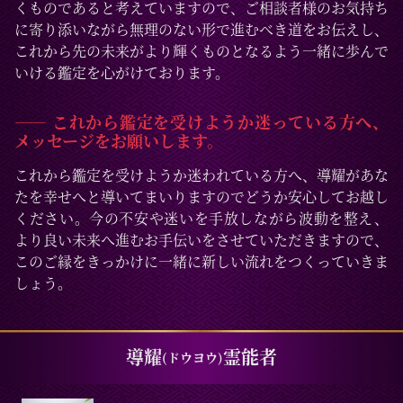
くものであると考えていますので、ご相談者様のお気持ち
に寄り添いながら無理のない形で進むべき道をお伝えし、
これから先の未来がより輝くものとなるよう一緒に歩んで
いける鑑定を心がけております。
―― これから鑑定を受けようか迷っている方へ、
メッセージをお願いします。
これから鑑定を受けようか迷われている方へ、導耀があな
たを幸せへと導いてまいりますのでどうか安心してお越し
ください。今の不安や迷いを手放しながら波動を整え、
より良い未来へ進むお手伝いをさせていただきますので、
このご縁をきっかけに一緒に新しい流れをつくっていきま
しょう。
導耀
霊能者
(ドウヨウ)