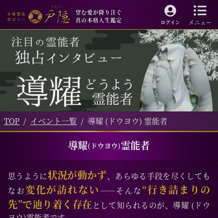
望む愛が降り注ぐ
真の本格人生鑑定
メニュー
ログイン
TOP
イベント一覧
導耀 (ドウヨウ) 霊能者
導耀
霊能者
(ドウヨウ)
状況が動かず
思うように
、あらゆる手段を尽くしても
変化が訪れない
“行き詰まりの
なお
――そんな
先”で辿り着く存在
として知られるのが、導耀 (ドウ
ヨウ)霊能者です。