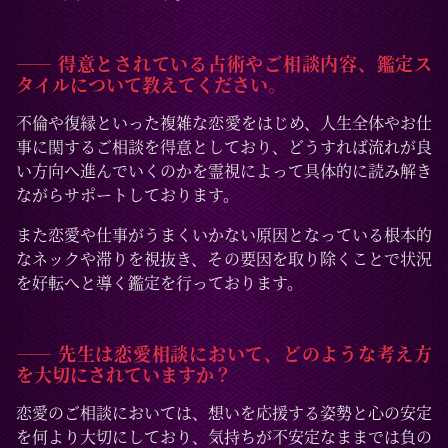
―― 得意とされている占術やご相談内容、鑑定ス
タイルについて教えてください。
不倫や復縁といった複雑な恋愛をはじめ、人生全体やお仕
事に関するご相談を得意としており、どうすれば流れが良
い方向へ進んでいくのかを霊視によって具体的に読み解き
ながらサポートしております。
また恋愛や仕事がうまくいかない原因となっている根本的
なネックや滞りを視抜き、その要因を取り除くことで状況
を好転へと導く鑑定を行っております。
―― 先生は恋愛相談において、どのような考え方
を大切にされていますか？
恋愛のご相談においては、想いを応援する姿勢と心の安定
を何より大切にしており、気持ちが不安定なままでは負の