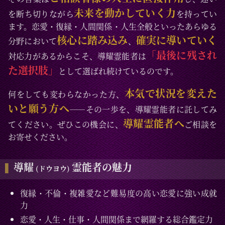
未来を動かしていく力
を断ち切りながら
を持ってい
ます。恋愛・復縁・人間関係・人生全般といったあらゆる
核心に踏み込み
確実に導いていく
分野において
、
「最後に残され
対応力があるからこそ、導耀霊能者は
た選択肢」
として選ばれ続けているのです。
本気で状況を変えた
何をしても変わらなかった方、
いと願う方へ
――その一歩を、導耀霊能者に託してみ
導耀霊能者へ
てください。ぜひこの機会に、
ご相談を
お寄せください。
導耀
霊能者の魅力
(ドウヨウ)
復縁・不倫・複雑愛など難易度の高い恋愛に強い成就
力
恋愛・人生・仕事・人間関係まで網羅する総合鑑定力