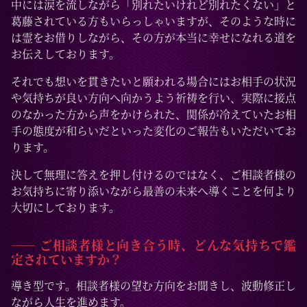
中には涙を流しながら「別れたいけれど別れたくない」と
葛藤されている方もいらっしゃいますが、そのような時に
は霊をお借りしながら、その方が本当に幸せになれる道を
お伝えしております。
それでも想いを貫きたいと願われる場合にはお相手の状況
や気持ちが良い方向へ向かうよう祈祷を行い、実際に接点
のなかった方から声をかけられた、関係が冷えていたお相
手の態度が和らいだといった変化のご報告もいただいてお
ります。
決して無理に答えを押し付けるのではなく、ご相談者様の
お気持ちに寄り添いながら最善の未来へ導くことを何より
大切にしております。
―― ご相談者様と向き合う時、どんな気持ちで鑑
定されていますか？
導き型です。相談者様の望む方向をお聞きし、波動修正し
ながら人生を進めます。