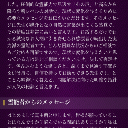
した。圧倒的な霊能力で見透す「心の声」と高次から
降ろす魂レベルの対話で、現状に変化を与えるために
必要なメッセージをお伝えいただけます。そのメッセー
ジは先生が媒介となり自然に言葉が出てくる感覚で、
その精度は非常に高いと言えます。お話するだけでわ
かる誠実なお人柄に引き寄せられ感涙者が続出した実
力派の霊能者です。どんな困難な状況からのご相談で
もご対応も可能ですので、現状に変化を与えたいと思
っている方は是非ご相談くださいませ。決して否定せ
ず、包み込むような優しさと、深くまで見通す正確さ
を併せ持ち、自信を持ってお勧めできる先生です。と
ことん納得いく答えと、問題解決に向けた明確な指針
が人気の秘訣と言えます。
霊能者からのメッセージ
はじめまして真由萌と申します。皆様が願っているこ
とはなんですか？悩んでいる問題はありますか？私は