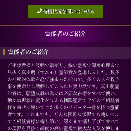
待機状況を問い合わせる
霊能者のご紹介
霊能者のご紹介
ご相談者様と波動で繋がり、鋭い霊視で深層心理まで
見抜く真由萌（マユモ）霊能者が登場しました。数多
の神秘的体験を経て強まった能力で、多くの人を救う
事を使命とし活動してこられた実力派です。真由萌霊
能者は、願望成就の為には必要な占術をすべて使い、
動かぬ現状に変化を与える極限鑑定で全てのご相談者
様を幸せに導いてきた多くのリピーター様を持つ霊能
者です。これまでも、どんな困難な状況でも魂レベル
でご相談者様に寄り添い、深くまで掘り下げてすべて
の現況を見抜く純度の高い霊視で絶大な人気を博しま