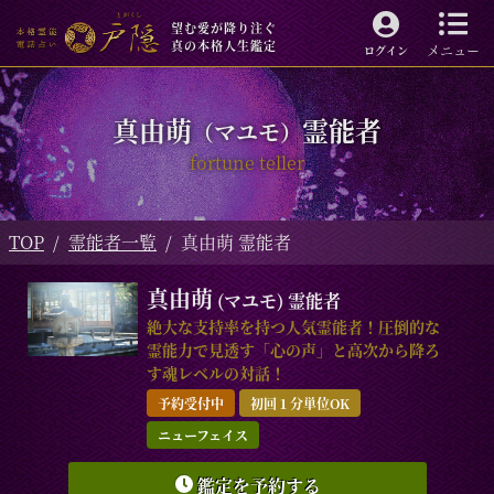
望む愛が降り注ぐ
真の本格人生鑑定
メニュー
ログイン
真由萌
霊能者
（マユモ）
fortune teller
TOP
霊能者一覧
真由萌 霊能者
真由萌
(マユモ)
霊能者
絶大な支持率を持つ人気霊能者！圧倒的な
霊能力で見透す「心の声」と高次から降ろ
す魂レベルの対話！
予約受付中
初回１分単位OK
ニューフェイス
鑑定を予約する