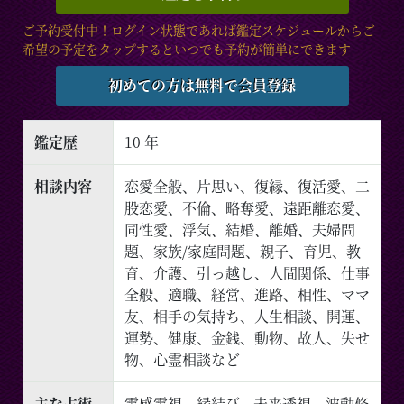
ご予約受付中！ログイン状態であれば鑑定スケジュールからご
希望の予定をタップするといつでも予約が簡単にできます
初めての方は無料で会員登録
鑑定歴
10 年
相談内容
恋愛全般、片思い、復縁、復活愛、二
股恋愛、不倫、略奪愛、遠距離恋愛、
同性愛、浮気、結婚、離婚、夫婦問
題、家族/家庭問題、親子、育児、教
育、介護、引っ越し、人間関係、仕事
全般、適職、経営、進路、相性、ママ
友、相手の気持ち、人生相談、開運、
運勢、健康、金銭、動物、故人、失せ
物、心霊相談など
主な占術
霊感霊視、縁結び、未来透視、波動修