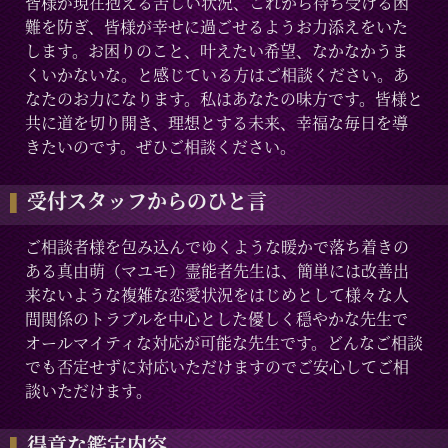
皆様が現在抱える苦しい状況、これから待ち受ける困
難を防ぎ、皆様が幸せに過ごせるようお力添えをいた
します。お困りのこと、叶えたい希望、なかなかうま
くいかないな。と感じている方はご相談ください。あ
なたのお力になります。私はあなたの味方です。皆様と
共に道を切り開き、理想とする未来、幸福な毎日を導
きたいのです。ぜひご相談ください。
受付スタッフからのひと言
ご相談者様を包み込んでゆくような暖かで落ち着きの
ある真由萌（マユモ）霊能者先生は、簡単には改善出
来ないような複雑な恋愛状況をはじめとして様々な人
間関係のトラブルを中心とした優しく穏やかな先生で
オールマイティな対応が可能な先生です。どんなご相談
でも否定せずに対応いただけますのでご安心してご相
談いただけます。
得意な鑑定内容