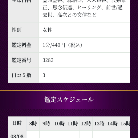
正、思念伝達、ヒーリング、前世/過
去世、高次との交信など
性別
女性
鑑定料金
1分/440円（税込）
鑑定番号
3282
口コミ数
3
鑑定スケジュール
日時
8時
9時
10時
11時
12時
13時
14時
15時
1
08/08