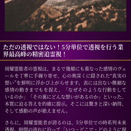
ただの透視ではない！5分単位で透視を行う業
界最高峰の精密追霊視！
周耀霊能者の霊視は、まるで幾層にも重なった感情のヴェ
ールを丁寧に手繰り寄せ、心の奥深くに隠された“真実の
想い”を鮮明に浮かび上がらせます。表には出ない微細な
感情の動きまでもを捉え、「なぜそのような行動をして
いるのか」「その裏にどんな想いがあるのか」といった、
本質に迫る答えを的確に提示。そこには驚きと深い納得、
そして感動の声が絶えません。
さらに、周耀霊能者が誇るのは、5分単位での時系列未来
透視。時間の流れに沿って「いつ・どこで・どのように現