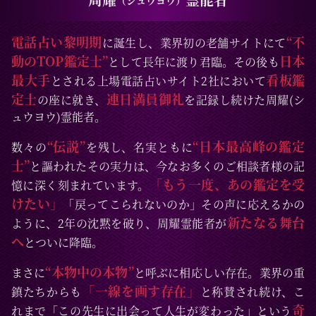
（シュウヨウ）
電話占い黎明期
“不
に誕生し、業界初の老舗サイトにて
動のTOP鑑定士”
日本
として長年に渡り君臨。その後も
最大手
看板鑑
とされる上場電話占いサイト2社において
定士
連日満員御礼
の座に就き、
を記録し続けた周耀(シ
ュウヨウ)霊能者。
“伝説”
“日本最高峰の鑑定
数々の
を残し、名実ともに
士”
と謳われたその実力は、今なお多くのご相談者様の記
「もう一度、あの鑑定を受
憶に深く刻まれています。
けたい」
「戻ってこられないのか」その声に応えるかの
新たなる舞台
ように、2年の沈黙を破り、周耀霊能者が
へ
とついに降臨。
“本物中の本物”
まさに
と呼ぶに相応しい存在。業界の重
「一線を画す存在」
鎮たちからも
と称賛され続け、こ
奇
れまで「この先生に出会って人生が変わった」という