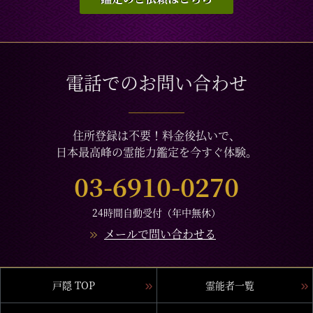
教育、介護、引っ越し、仕事全般、適職、進路、
人間関係、相性、ママ友、相手の気持ち、人生相
談、開運、運勢、健康、金銭、動物、失せ物、故
人など
電話でのお問い合わせ
住所登録は不要！料金後払いで、
日本最高峰の霊能力鑑定を今すぐ体験。
03-6910-0270
24時間自動受付（年中無休）
メールで問い合わせる
戸隠 TOP
霊能者一覧