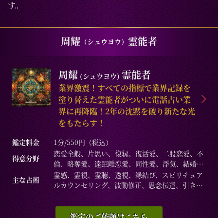
す。
周耀
霊能者
（シュウヨウ）
周耀
霊能者
(シュウヨウ)
業界激震！すべての指標で業界記録を
塗り替えた霊能者がついに電話占い業
界に再降臨！2年の沈黙を破り新たな光
をもたらす！
鑑定料金
1分/550円（税込）
恋愛全般、片思い、復縁、復活愛、二股恋愛、不
得意分野
倫、略奪愛、遠距離恋愛、同性愛、浮気、結婚、
離婚、夫婦問題、家庭/家族問題、親子、育児、教
霊感、霊視、霊聴、透視、縁結び、スピリチュア
主な占術
育、介護、引っ越し、仕事全般、適職、経営、進
ルカウンセリング、波動修正、思念伝達、引き寄
路、人間関係、相性、ママ友、相手の気持ち、人
せ、ヒーリング、レイキ、霊障、供養、交信、故
生相談、開運、運勢、健康、金銭、動物、失せ
人との対話、ペットとの対話、異次元へのワープ
物、故人、心霊相談など/家族問題、親子、育児、
など
鑑定のご依頼はこちら