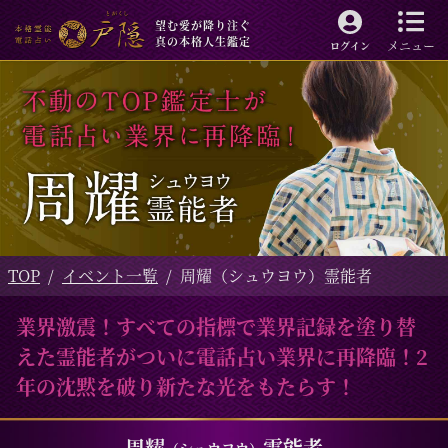
望む愛が降り注ぐ
真の本格人生鑑定
メニュー
ログイン
TOP
イベント一覧
周耀（シュウヨウ）霊能者
業界激震！すべての指標で業界記録を塗り替
えた霊能者がついに電話占い業界に再降臨！2
年の沈黙を破り新たな光をもたらす！
周耀
霊能者