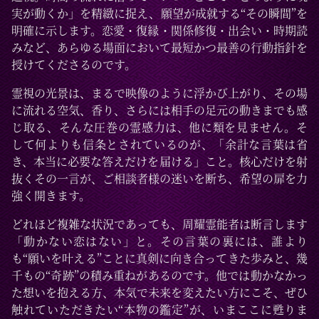
実が動くか」を精緻に捉え、願望が成就する“その瞬間”を
明確に示します。恋愛・復縁・関係修復・出会い・時期読
みなど、あらゆる場面において最短かつ最善の行動指針を
授けてくださるのです。
霊視の光景は、まるで映像のように浮かび上がり、その場
に流れる空気、香り、さらには相手の足元の動きまでも感
じ取る、そんな圧巻の霊感力は、他に類を見ません。そ
して何よりも信条とされているのが、「余計な言葉は省
き、本当に必要な答えだけを届ける」こと。核心だけを射
抜くその一言が、ご相談者様の迷いを断ち、希望の扉を力
強く開きます。
どれほど複雑な状況であっても、周耀霊能者は断言します
「動かない恋はない」と。その言葉の裏には、誰より
も“願いを叶える”ことに真剣に向き合ってきた歩みと、幾
千もの“奇跡”の積み重ねがあるのです。他では動かなかっ
た想いを抱える方、本気で未来を変えたい方にこそ、ぜひ
触れていただきたい“本物の鑑定”が、いまここに甦りま